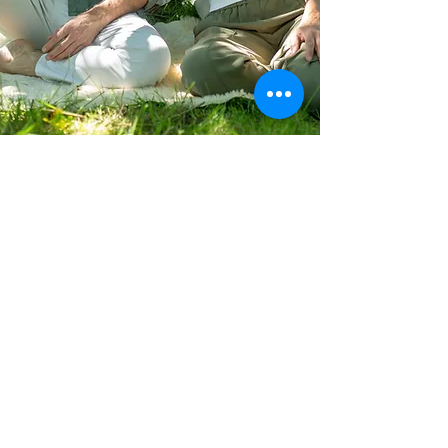
DATA & PRIJS
Zaterdag 22 augustus 2026
welkom 9u30
start 10u00, einde 18u00
​prijs:
€ 180+btw
koffie, thee
en
snack
inbegrepen