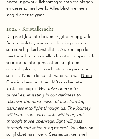
opstellingswerk, lichaamsgerichte trainingen
en ceremonieel werk. Alles blijkt hier een
laag dieper te gaan…
2024 - Kristalkracht
De praktijkruimte boven krijgt een upgrade.
Betere isolatie, warme verlichting en een
surround-geluidsinstallatie. Als kers op de
taart wordt een kristallen kunstwerk specifiek
voor de ruimte gemaakt en krijgt een
centrale plaats, ter ondersteuning van onze
sessies. Nour, de kunstenares van van
Noon
Creation
beschrijft het 140 cm diameter
kristal concept: ‘
We delve deep into
ourselves, investing in our darkness to
discover the mechanism of transforming
darkness into light through us. The journey
will leave scars and cracks within us, but
through those openings, light will pass
through and shine everywhere
.’ De kristallen
schijf doet haar werk. Sessies zakken snel