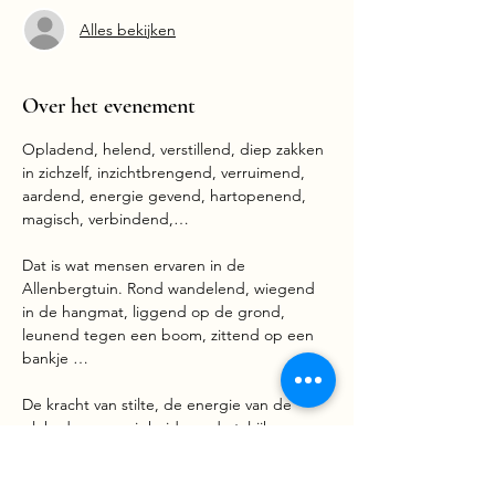
Alles bekijken
Over het evenement
Opladend, helend, verstillend, diep zakken 
in zichzelf, inzichtbrengend, verruimend, 
aardend, energie gevend, hartopenend, 
magisch, verbindend,…
Dat is wat mensen ervaren in de 
Allenbergtuin. Rond wandelend, wiegend 
in de hangmat, liggend op de grond, 
leunend tegen een boom, zittend op een 
bankje …
De kracht van stilte, de energie van de 
plek, de aanwezigheid van de talrijke 
energetische vortexen en kruising van 
leylijnen, de Earth Goddess, de draak, … 