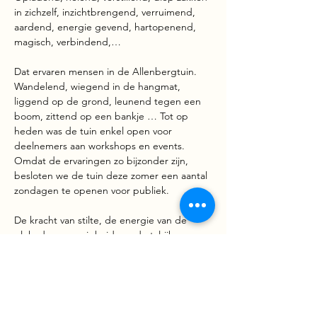
in zichzelf, inzichtbrengend, verruimend, 
aardend, energie gevend, hartopenend, 
magisch, verbindend,…
Dat ervaren mensen in de Allenbergtuin. 
Wandelend, wiegend in de hangmat, 
liggend op de grond, leunend tegen een 
boom, zittend op een bankje … Tot op 
heden was de tuin enkel open voor 
deelnemers aan workshops en events. 
Omdat de ervaringen zo bijzonder zijn, 
besloten we de tuin deze zomer een aantal 
zondagen te openen voor publiek.
De kracht van stilte, de energie van de 
plek, de aanwezigheid van de talrijke 
energetische vortexen en kruising van 
leylijnen, de Earth Goddess, de draak, … 
Allen dragen ze bij aan de energie van 
deze krachtplek.