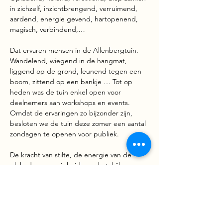
in zichzelf, inzichtbrengend, verruimend, 
aardend, energie gevend, hartopenend, 
magisch, verbindend,…
Dat ervaren mensen in de Allenbergtuin. 
Wandelend, wiegend in de hangmat, 
liggend op de grond, leunend tegen een 
boom, zittend op een bankje … Tot op 
heden was de tuin enkel open voor 
deelnemers aan workshops en events. 
Omdat de ervaringen zo bijzonder zijn, 
besloten we de tuin deze zomer een aantal 
zondagen te openen voor publiek.
De kracht van stilte, de energie van de 
plek, de aanwezigheid van de talrijke 
energetische vortexen en kruising van 
leylijnen, de Earth Goddess, de draak, … 
Allen dragen ze bij aan de energie van 
deze krachtplek.