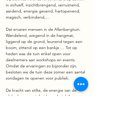
in zichzelf, inzichtbrengend, verruimend, 
aardend, energie gevend, hartopenend, 
magisch, verbindend,…
Dat ervaren mensen in de Allenbergtuin. 
Wandelend, wiegend in de hangmat, 
liggend op de grond, leunend tegen een 
boom, zittend op een bankje … Tot op 
heden was de tuin enkel open voor 
deelnemers aan workshops en events. 
Omdat de ervaringen zo bijzonder zijn, 
besloten we de tuin deze zomer een aantal 
zondagen te openen voor publiek.
De kracht van stilte, de energie van de 
plek, de aanwezigheid van de talrijke 
energetische vortexen en kruising van 
leylijnen, de Earth Goddess, de draak, … 
Allen dragen ze bij aan de energie van 
deze krachtplek.