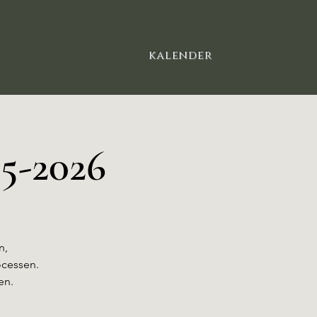
kalender​
5-2026
n,
ocessen.
en.