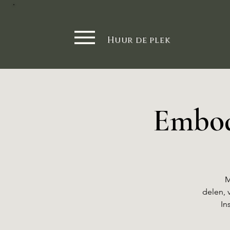
Huur de plek
Embod
M
delen, 
In