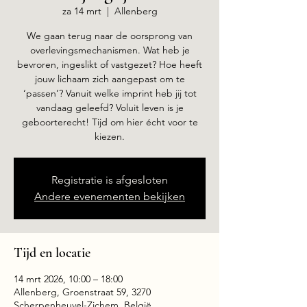
za 14 mrt
  |  
Allenberg
We gaan terug naar de oorsprong van
overlevingsmechanismen. Wat heb je
bevroren, ingeslikt of vastgezet? Hoe heeft
jouw lichaam zich aangepast om te
‘passen’? Vanuit welke imprint heb jij tot
vandaag geleefd? Voluit leven is je
geboorterecht! Tijd om hier écht voor te
kiezen.
Registratie is afgesloten
Andere evenementen bekijken
Tijd en locatie
14 mrt 2026, 10:00 – 18:00
Allenberg, Groenstraat 59, 3270
Scherpenheuvel-Zichem, België