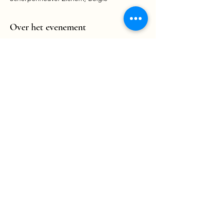
Over het evenement
Deel dit evenement
©2025 by Allenberg. Made with love by
Boenk d'erop!
Logo by
Noon Creation