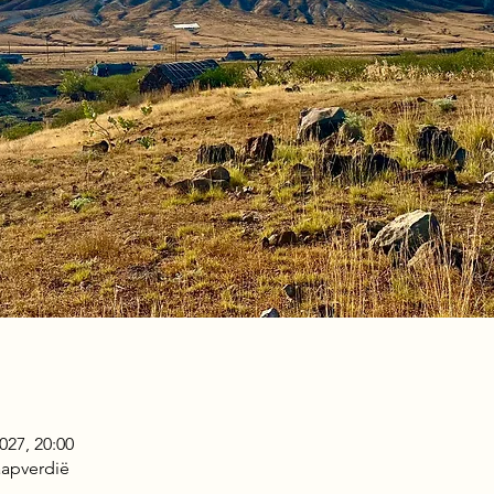
027, 20:00
aapverdië