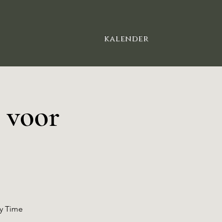
kalender​
s voor
y Time