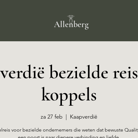
Allenberg
erdië bezielde rei
koppels
za 27 feb
  |  
Kaapverdië
lreis voor bezielde ondernemers die weten dat bewuste Qualit
een poort is naar diepere verbinding en liefde.