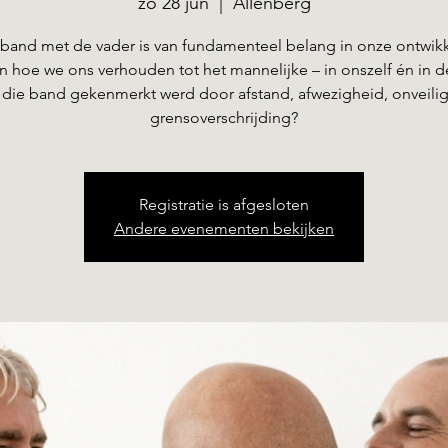
zo 28 jun
  |  
Allenberg
band met de vader is van fundamenteel belang in onze ontwikk
in hoe we ons verhouden tot het mannelijke – in onszelf én in d
 die band gekenmerkt werd door afstand, afwezigheid, onveili
Registratie is afgesloten
Andere evenementen bekijken