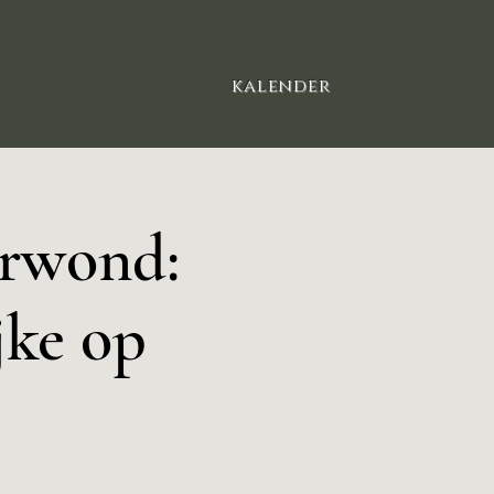
kalender​
erwond:
jke op