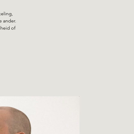
eling,
e ander.
gheid of