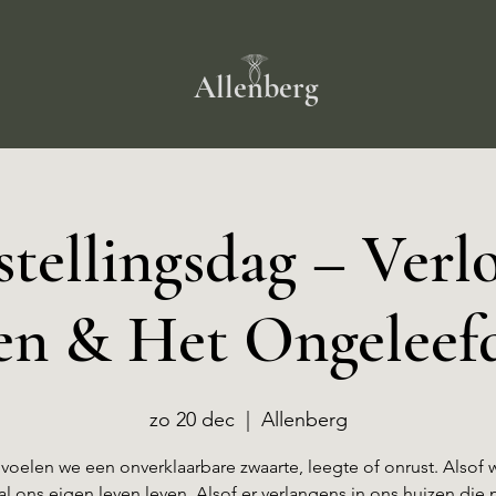
Allenberg
tellingsdag – Verl
en & Het Ongeleef
zo 20 dec
  |  
Allenberg
oelen we een onverklaarbare zwaarte, leegte of onrust. Alsof 
l ons eigen leven leven. Alsof er verlangens in ons huizen die n