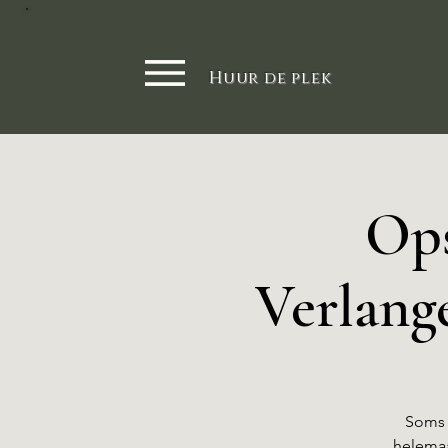
Huur de plek
Ops
Verlang
Soms v
helemaa