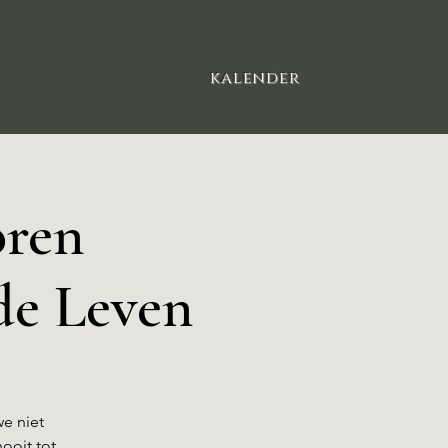
kalender​
oren
de Leven
we niet
ooit tot