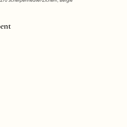
 3270 Scherpenheuvel-Zichem, België
ent