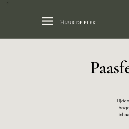
Huur de plek
Paasf
Tijden
hoger
licha