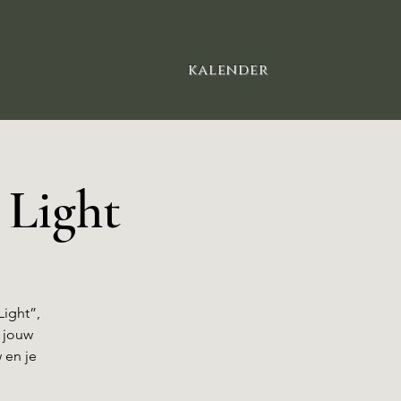
kalender​
 Light
Light”,
d jouw
 en je